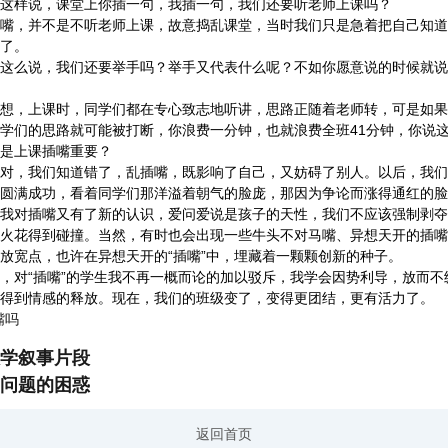
样说，课堂上你插一句，我插一句，我们还要听老师上课吗？
，并不是不听老师上课，故意捣乱课堂，当时我们只是急着把自己知道
了。
么说，我们还要举手吗？举手又代表什么呢？不如你愿意说的时候就说
，上课时，同学们都在专心致志地听讲，思路正随着老师转，可是如果
学们的思路就可能被打断，你浪费一分钟，也就浪费全班41分钟，你说
是上课插嘴重要？
，我们知道错了，乱插嘴，既影响了自己，又妨碍了别人。以后，我们
满成功，看着同学们那洋溢着朝气的脸庞，那因为争论而涨得通红的脸
我对插嘴又有了新的认识，爱问爱说是孩子的天性，我们不应该强制剥夺
火花得到碰撞。当然，有时也会出现一些牛头不对马嘴、异想天开的插嘴
放宽点，也许在异想天开的“插嘴”中，埋藏着一颗颗创新的种子。
对“插嘴”的学生我不再一概而论的加以驳斥，我学会因势利导，放而不
得到情感的释放。现在，我们的班级变了，变得更团结，更有活力了。
嘴吗
学叙事片段
”问题的困惑
返回首页