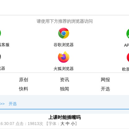
请使用下方推荐的浏览器访问
线客服
谷歌浏览器
A
览器
火狐浏览器
欧
原创
资讯
网报
快料
独闻
开选
>>
开选
上课时能插嘴吗
6:30:07
点击：
19813次
【字体：
大
中
小
】