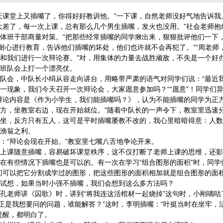
天课堂上又插嘴了，你得好好教训他。”一下课，自然老师没好气地告诉我
差了，每一次上课，总有那么几个男生插嘴，发火也没用。”社会老师抱
班干部商量对策。“把那些经常插嘴的同学揪出来，狠狠批评他们一下
学耐心进行教育，告诉他们插嘴的坏处，他们也许就不会再犯了。”“周老师
和我们进行一次辩论赛。”对，用集体的力量去战胜顽敌，不失是一个好
班队会上打一个漂亮仗。
，中队长小绢从容走向讲台，用略带严肃的语气对同学们说：“最近我班
一现象，我们今天召开一次辩论会，大家愿意参加吗？““愿意”！同学们
辩论内容是《作为小学生，我们能插嘴吗？》，认为不能插嘴的同学为正
方，坐教室右边，现在开始就位。”随着中队长的一声令下，教室里迅速
坐，反方只有五人，这可是平时插嘴屡教不改的，我心里暗暗得意：人数
渔翁之利。
“辩论会现在开始。”教室里七嘴八舌地争论开来。
课随意插嘴，容易破坏课堂秩序，这不仅打断了老师上课的思维，还影
有些情况下插嘴也是可以的。有一次在学习“组合图形的面积”时，同学
们可以把它分割成学过的图形，把这些图形的面积相加就是组合图形的面积
试想，如果当时小强不插嘴，我们会想到这么多方法吗？
老师讲《囚歌》时，讲到“将我连这活棺材一起烧掉”这句时，小刚嘀咕
这正是我想要问的问题，谁能解答？”这时，李明插嘴：“叶挺当时在坐牢，
提醒，都明白了。