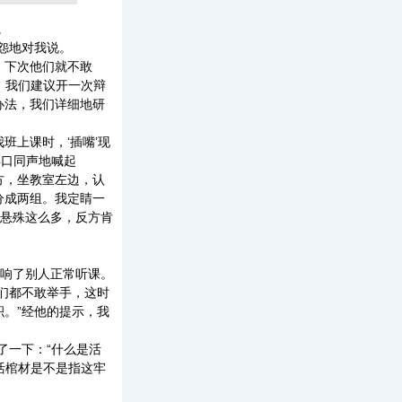
。
怨地对我说。
，下次他们就不敢
，我们建议开一次辩
办法，我们详细地研
上课时，‘插嘴’现
异口同声地喊起
方，坐教室左边，认
分成两组。我定睛一
悬殊这么多，反方肯
响了别人正常听课。
们都不敢举手，这时
。”经他的提示，我
了一下：“什么是活
活棺材是不是指这牢