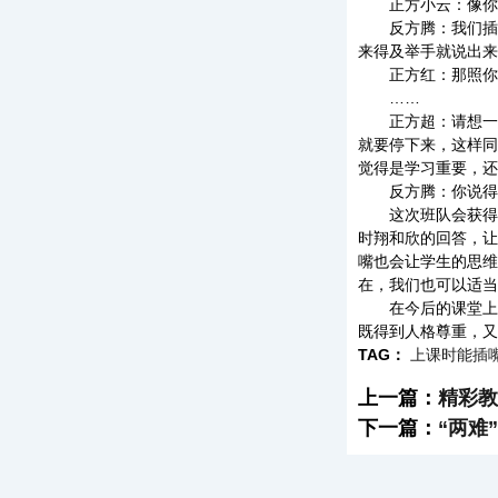
正方小云：像你这
反方腾：我们插嘴
来得及举手就说出来
正方红：那照你这
……
正方超：请想一想
就要停下来，这样同
觉得是学习重要，还
反方腾：你说得对
这次班队会获得圆
时翔和欣的回答，让
嘴也会让学生的思维
在，我们也可以适当
在今后的课堂上，
既得到人格尊重，又
TAG：
上课时能插
上一篇：
精彩教
下一篇：
“两难