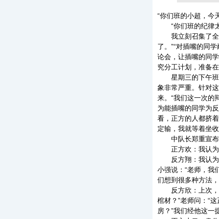
“你们班的小超，今
“你们班的纪律太
我立刻召集了全体
了。”“对插嘴的同
论会，让插嘴的同学
究分工计划，准备在
星期三的下午班队会
象非常严重。针对这
来。“我们这一次的
为能插嘴的同学为反
看，正方的人都挤着
定输，我就等着坐收
中队长郑重宣布：
正方欢：我认为上
反方翔：我认为在
小强说：“老师，我
们想到很多种方法，
反方欣：上次，孔
棺材？”老师问：“
房？”我们经他这一