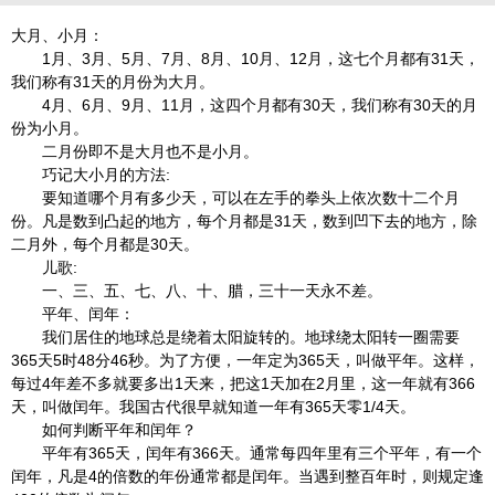
大月、小月：
1月、3月、5月、7月、8月、10月、12月，这七个月都有31天，
我们称有31天的月份为大月。
4月、6月、9月、11月，这四个月都有30天，我们称有30天的月
份为小月。
二月份即不是大月也不是小月。
巧记大小月的方法:
要知道哪个月有多少天，可以在左手的拳头上依次数十二个月
份。凡是数到凸起的地方，每个月都是31天，数到凹下去的地方，除
二月外，每个月都是30天。
儿歌:
一、三、五、七、八、十、腊，三十一天永不差。
平年、闰年：
我们居住的地球总是绕着太阳旋转的。地球绕太阳转一圈需要
365天5时48分46秒。为了方便，一年定为365天，叫做平年。这样，
每过4年差不多就要多出1天来，把这1天加在2月里，这一年就有366
天，叫做闰年。我国古代很早就知道一年有365天零1/4天。
如何判断平年和闰年？
平年有365天，闰年有366天。通常每四年里有三个平年，有一个
闰年，凡是4的倍数的年份通常都是闰年。当遇到整百年时，则规定逢