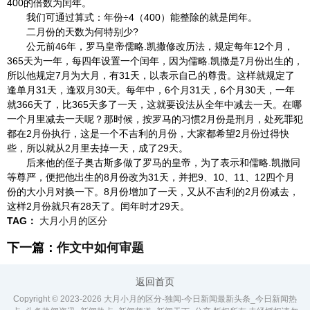
400的倍数为闰年。
我们可通过算式：年份÷4（400）能整除的就是闰年。
二月份的天数为何特别少?
公元前46年，罗马皇帝儒略.凯撒修改历法，规定每年12个月，
365天为一年，每四年设置一个闰年，因为儒略.凯撒是7月份出生的，
所以他规定7月为大月，有31天，以表示自己的尊贵。这样就规定了
逢单月31天，逢双月30天。每年中，6个月31天，6个月30天，一年
就366天了，比365天多了一天，这就要设法从全年中减去一天。在哪
一个月里减去一天呢？那时候，按罗马的习惯2月份是刑月，处死罪犯
都在2月份执行，这是一个不吉利的月份，大家都希望2月份过得快
些，所以就从2月里去掉一天，成了29天。
后来他的侄子奥古斯多做了罗马的皇帝，为了表示和儒略.凯撒同
等尊严，便把他出生的8月份改为31天，并把9、10、11、12四个月
份的大小月对换一下。8月份增加了一天，又从不吉利的2月份减去，
这样2月份就只有28天了。闰年时才29天。
TAG：
大月小月的区分
下一篇：
作文中如何审题
返回首页
Copyright © 2023-
2026 大月小月的区分-独闻-今日新闻最新头条_今日新闻热